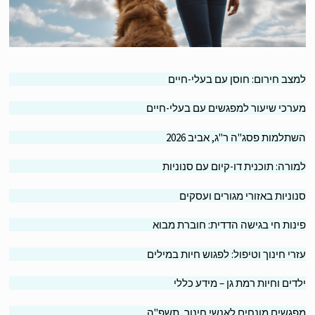
צב חירום: חוסן עם בעלי-חיים
רכי שיעור למפגשים עם בעלי-חיים
תלמות פסג"ה ר"ג, אביב 2026
ורה: תוכנית דו-קיום עם סנוניות
וניות באזורי מגורים ועסקים
נות חי בגישה הדדית: חוברת מבוא
רי חינוך וטיפול: לפגוש חיות במילים
דים וחיות רמת גן – מידע כללי
גשים מונחים לאנשי חינוך, תשפ"ה