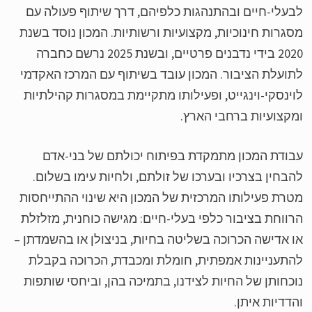
עלי-חיים ובהתנהגות כלפיהם, דרך שיתוף פעולה עם
גרות חינוכיות, מקצועיות ורשותיות. המכון נוסד בשנת
2020 בידי נדבנים פרטיים, ובשנת 2025 נרשם כחברה
ועלת הציבור. המכון עובד בשיתוף עם המרכז האקדמי
ינסקי-וינגייט, ופעילותו מתקיימת במסגרות קהילתיות
קצועיות ברחבי הארץ.
ודת המכון מתמקדת בפיתוח יכולתם של בני-אדם
בחין בצרכיו ובערכו של זולתם, ולחיות עימו בשלום.
רת פעילותו המרכזית של המכון היא שינוי ההתייחסות
ווחת בציבור כלפי בעלי-חיים: מגישה כוחנית, מזלזלת
 אדישה הכרוכה בשליטה בחיות, בניצולן או בהשמדתן –
תעניינות אמפתית, חומלת ומכבדת, הכרוכה בקבלת
כחותן של החיות לצידנו, בתמיכה בהן, וביחסי שותפות
דדיות איתן.