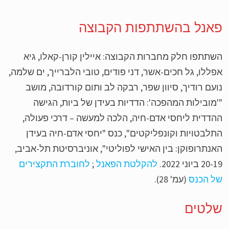
אנל בהשתתפות הקבוצה
תתפו חלק מחברות הקבוצה: איילין קורן-קאלו, גיא
ללו, גל חכים-אשר, דני פודים, טובי הלברייך, ים שלמה,
עם רודיך, סיוון שפר, רבקה לב ותום קורדובה, מושב
מובילות המהפכה': הדדיות בעידן של ביות, הגישה
דדית ליחסי אדם-חיה, הלכה למעשה – דרכי פעולה,
לבטויות וקונפליקטים", כנס "יחסי אדם-חיה בעידן
נתרופוקן: בין האישי לפוליטי", אוניברסיטת תל-אביב,
2 ביוני 2022.
להקלטת הפאנל
;
לחוברת התקצירים
 הכנס
(עמ' 28).
לטים