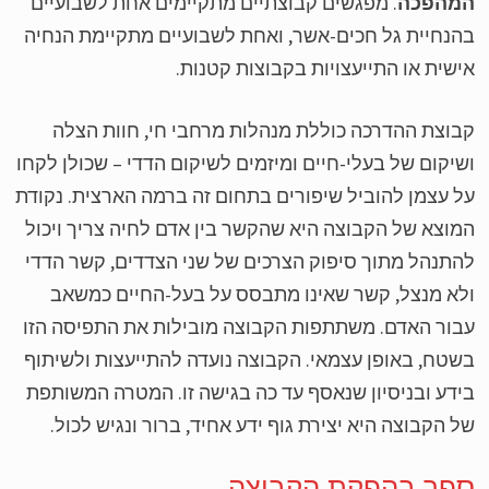
מהפכה
. מפגשים קבוצתיים מתקיימים אחת לשבועיים
נחיית גל חכים-אשר, ואחת לשבועיים מתקיימת הנחיה
שית או התייעצויות בקבוצות קטנות.
וצת ההדרכה כוללת מנהלות מרחבי חי, חוות הצלה
יקום של בעלי-חיים ומיזמים לשיקום הדדי – שכולן לקחו
 עצמן להוביל שיפורים בתחום זה ברמה הארצית. נקודת
וצא של הקבוצה היא שהקשר בין אדם לחיה צריך ויכול
תנהל מתוך סיפוק הצרכים של שני הצדדים, קשר הדדי
א מנצל, קשר שאינו מתבסס על בעל-החיים כמשאב
ור האדם. משתתפות הקבוצה מובילות את התפיסה הזו
טח, באופן עצמאי. הקבוצה נועדה להתייעצות ולשיתוף
דע ובניסיון שנאסף עד כה בגישה זו. המטרה המשותפת
 הקבוצה היא יצירת גוף ידע אחיד, ברור ונגיש לכול.
פר בהפקת הקבוצה