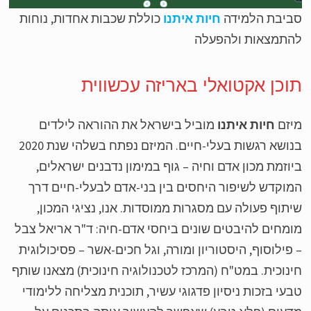
ביבת הלמידה
חיות איתנו
כוללת שכבות אחדות, נוחות
התמצאות ולהפעלה
וכן אקטואלי באריזה עכשווית
יזם
חיות איתנו
מוביל בישראל את ההוראה לילדים
בנושא רגשות בעלי-חיים. המיזם נפתח בשלהי שנת 2020
וזמת מכון אדם וחיה – גוף במימון נדבנים ישראלים,
וקדש לשיפור היחסים בין בני-אדם לבעלי-חיים דרך
תוף פעולה עם מסגרות ממוסדות. אנו, נציגי המכון,
מחים להיבטים שונים ביחסי אדם-חיה: ד"ר אריאל צבל
פילוסוף, היסטוריון ומורה, וגל חכים-אשר – פסיכולוגית
נוכית. במט"ח (המרכז לטכנולוגיה חינוכית) מצאנו שותף
עי בזכות ניסיון פדגוגי עשיר, תוכנית מצליחה ללימודי