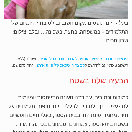
לי-חיים תופסים מקום חשוב ובולט בחיי היומיום של
למידים – במשפחה, בחצר, בשכונה… ובלב. צילום:
ון חכים
רשמו לסדרת מפגשים מונחים להכרת תוכנית הלימודים
, תשפ"ד (ללא
לום); כדאי גם להירשם ל
קבוצת הווטסאפ של
חיות איתנו
ולהתעדכן שם.
בעיה שלנו בשטח
ורות וכמורים, עבודתנו טעונה התייחסות יומיומית
פגשים בין תלמידים לבעלי-חיים: סיפורי תלמידים על
ות מחמד, פינת החי בבית-הספר, בעלי-חיים חופשיים
טח בית-הספר, צמחונים וטבעונים בכיתה, דמויות