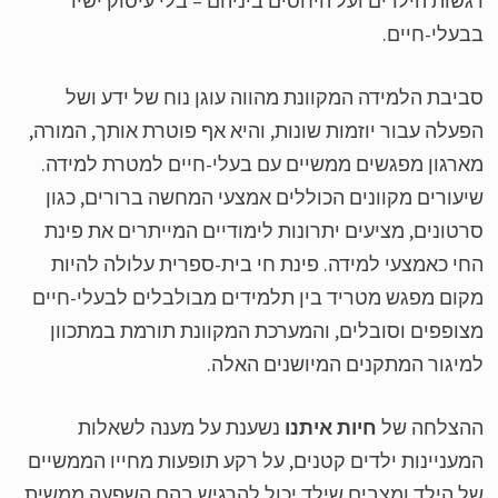
שות הילדים ועל היחסים ביניהם – בלי עיסוק ישיר
עלי-חיים.
יבת הלמידה המקוונת מהווה עוגן נוח של ידע ושל
עלה עבור יוזמות שונות, והיא אף פוטרת אותך, המורה,
רגון מפגשים ממשיים עם בעלי-חיים למטרת למידה.
עורים מקוונים הכוללים אמצעי המחשה ברורים, כגון
טונים, מציעים יתרונות לימודיים המייתרים את פינת
י כאמצעי למידה. פינת חי בית-ספרית עלולה להיות
ום מפגש מטריד בין תלמידים מבולבלים לבעלי-חיים
ופפים וסובלים, והמערכת המקוונת תורמת במתכוון
יגור המתקנים המיושנים האלה.
הצלחה של
חיות איתנו
נשענת על מענה לשאלות
עניינות ילדים קטנים, על רקע תופעות מחייו הממשיים
 הילד ומצבים שילד יכול להרגיש בהם השפעה ממשית