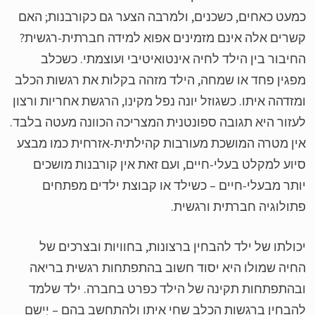
עט כאחים, כשכנים, ולמרבה הצער גם כקורבנות; האם
רים אלה אינם מזמינים אפוא למידה חברתית-רגשית?
יבור בין הילד לחיה אינטואיטיבי ועוצמתי. כשכלב
גין פחד או שמחה, הילד מזהה בקלות את רגשות הכלב
זדהה איתו. כשגוזל יונה נפל מקינו, הרגשת אחריות ורצון
זור היא תגובה ספונטנית המצריכה הכוונה מעטה בלבד.
ן מטרה המושכת מעורבות קהילתית-אזרחית כמו מבצע
וע למקלט בעלי-חיים, ועם זאת אין קורבנות מושכים
תר מבעלי-חיים – כשילד או קבוצת ילדים מפתחים
ולוגיה חברתית ורגשית.
ולתו של ילד להבחין ברצונות, בחוויות ובצרכים של
יה שמולו היא יסוד חשוב בהתפתחות רגשית בריאה
התפתחות תקינה של הילד כפרט בחברה. ילד שלמד
בחין ברגשות הכלב שחי איתו ולהתחשב בהם – יְיַשם