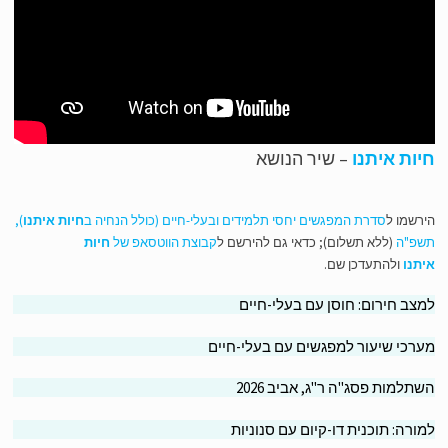
ות איתנו
– שיר הנושא
רשמו ל
סדרת המפגשים יחסי תלמידים ובעלי-חיים (כולל הנחיה ב
חיות איתנו
),
פ"ה
(ללא תשלום); כדאי גם להירשם ל
קבוצת הווטסאפ של
חיות
תנו
ולהתעדכן שם.
צב חירום: חוסן עם בעלי-חיים
רכי שיעור למפגשים עם בעלי-חיים
תלמות פסג"ה ר"ג, אביב 2026
ורה: תוכנית דו-קיום עם סנוניות