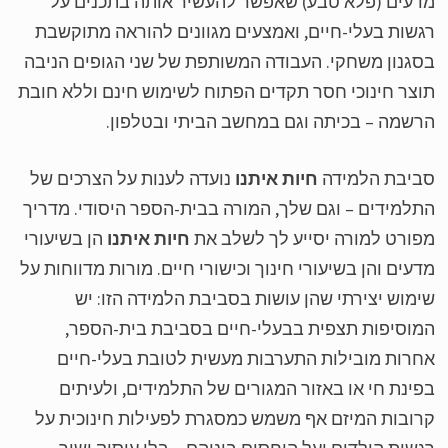
עים (פלא טבע) שאפשר להעשיר אותה בתכנים על
שות בעלי-חיים, ואמצעים מגוונים להוראה מתוקשבת
גנון משחקי. העבודה המשותפת של שני הגופים הניבה
צר חינוכי חסר תקדים הפתוח לשימוש חינם וללא חובת
שמה – בכיתה וגם במחשב הביתי ובטלפון.
ביבת הלמידה
חיות איתנו
נועדה לענות על הצרכים של
למידים – וגם שלך, המורה בבית-הספר היסודי. מדריך
ורט למורה יסייע לך לשלב את
חיות איתנו
הן בשיעורי
עים והן בשיעורי חינוך וכישורי חיים. מורות מדווחות על
מוש יצירתי שהן עושות בסביבת הלמידה הזו: יש
וסיפות תצפית בבעלי-חיים בסביבת בית-הספר,
רות מובילות התערבות מעשית לטובת בעלי-חיים
ינת חי או באזור המגורים של התלמידים, ולעיתים
ובות המיזם אף משמש כמסגרת לפעילות חינוכית על