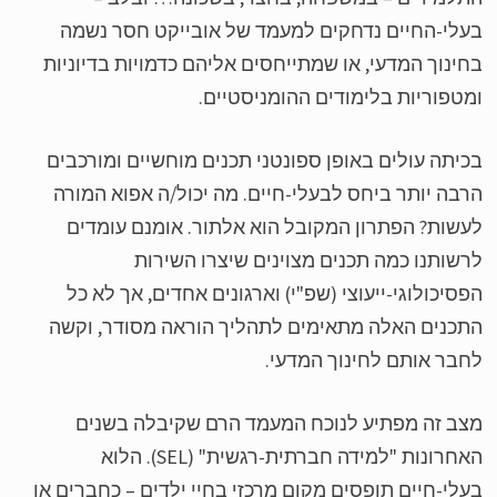
לי-החיים נדחקים למעמד של אובייקט חסר נשמה
ינוך המדעי, או שמתייחסים אליהם כדמויות בדיוניות
טפוריות בלימודים ההומניסטיים.
יתה עולים באופן ספונטני תכנים מוחשיים ומורכבים
בה יותר ביחס לבעלי-חיים. מה יכול/ה אפוא המורה
שות? הפתרון המקובל הוא אלתור. אומנם עומדים
שותנו כמה תכנים מצוינים שיצרו השירות
סיכולוגי-ייעוצי (שפ"י) וארגונים אחדים, אך לא כל
כנים האלה מתאימים לתהליך הוראה מסודר, וקשה
בר אותם לחינוך המדעי.
ב זה מפתיע לנוכח המעמד הרם שקיבלה בשנים
האחרונות "למידה חברתית-רגשית" (SEL). הלוא
לי-חיים תופסים מקום מרכזי בחיי ילדים – כחברים או