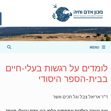
פת
cont
MENU
ומדים על רגשות בעלי-חיים
בית-הספר היסודי
ר אריאל צבל וגל חכים-אשר
ך נעורר בילדים אמפתיה כלפי בני-אדם ובעלי-חיים?